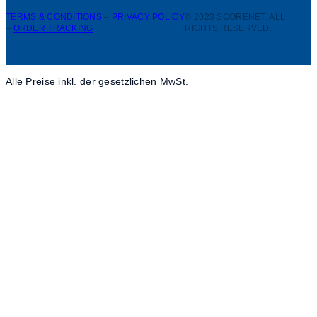
TERMS & CONDITIONS
–
PRIVACY POLICY
© 2023 SCORENET. ALL
–
ORDER TRACKING
RIGHTS RESERVED.
Alle Preise inkl. der gesetzlichen MwSt.