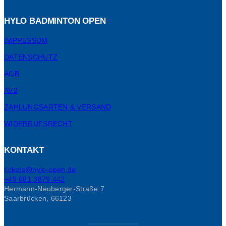
HYLO BADMINTON OPEN
IMPRESSUM
DATENSCHUTZ
AGB
AVB
ZAHLUNGSARTEN & VERSAND
WIDERRUFSRECHT
KONTAKT
tickets@hylo-open.de
+49 681 3879 442
Hermann-Neuberger-Straße 7
Saarbrücken
,
66123