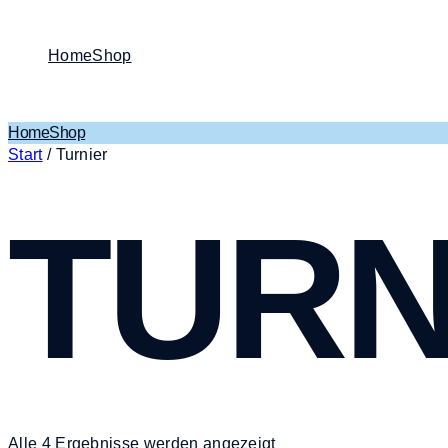
Home
Shop
Home
Shop
Start
/ Turnier
TURN
Alle 4 Ergebnisse werden angezeigt