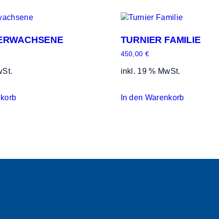
 ERWACHSENE
TURNIER FAMILIE
450,00
€
wSt.
inkl. 19 % MwSt.
nkorb
In den Warenkorb