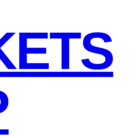
KETS
P