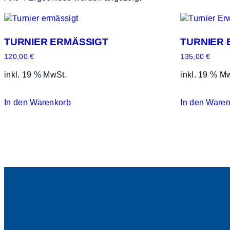
TURNIER ERMÄSSIGT
TURNIER
120,00
€
135,00
€
inkl. 19 % MwSt.
inkl. 19 % M
In den Warenkorb
In den Ware