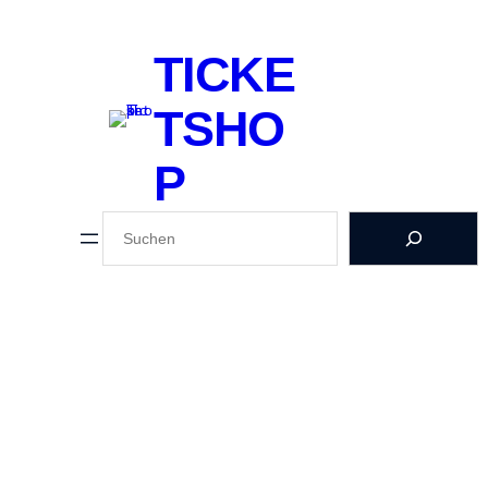
TICKE
TSHO
P
SUCHEN
FREITAG ERWACHSENE
30,00
€