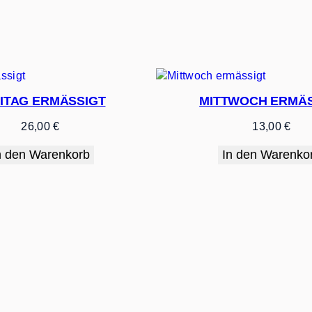
t
a
g
e
r
m
ä
ITAG ERMÄSSIGT
MITTWOCH ERMÄS
s
26,00
€
13,00
€
s
i
n den Warenkorb
In den Warenko
g
t
M
e
n
g
e