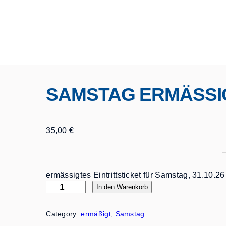
SAMSTAG ERMÄSSI
35,00
€
ermässigtes Eintrittsticket für Samstag, 31.10.26
S
In den Warenkorb
a
m
Category:
ermäßigt
, 
Samstag
s