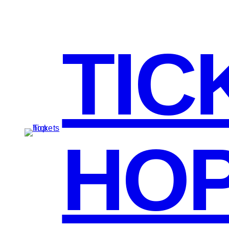
TIC
HO