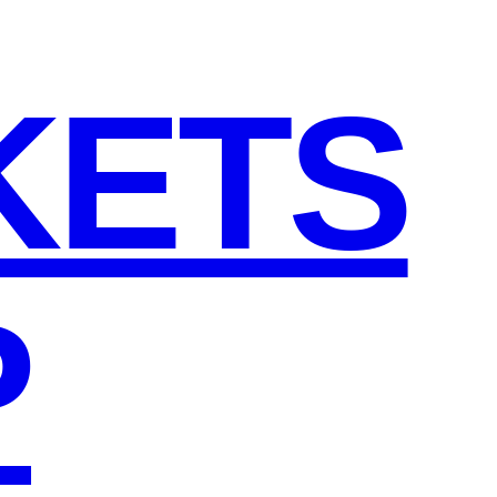
KETS
P