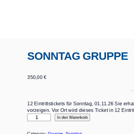
SONNTAG GRUPPE
350,00
€
12 Eintrittstickets für Sonntag, 01.11.26 Sie erh
vorzeigen. Vor Ort wird dieses Ticket in 12 Eintri
S
In den Warenkorb
o
n
Category:
Gruppe
, 
Sonntag