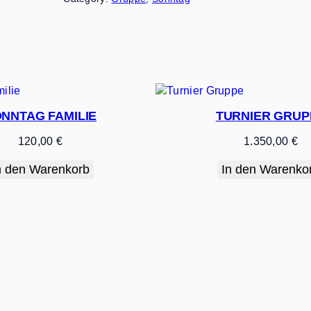
n
t
a
g
G
r
u
p
NNTAG FAMILIE
TURNIER GRUP
p
120,00
€
1.350,00
€
e
M
n den Warenkorb
In den Warenko
e
n
g
e