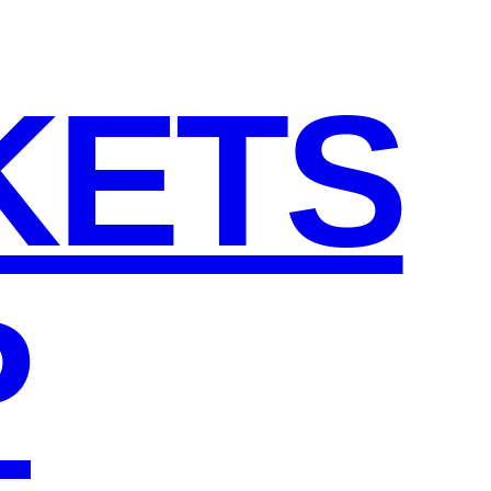
KETS
P