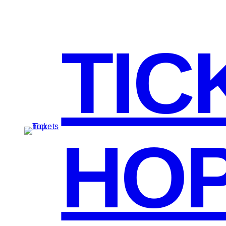
TIC
HO