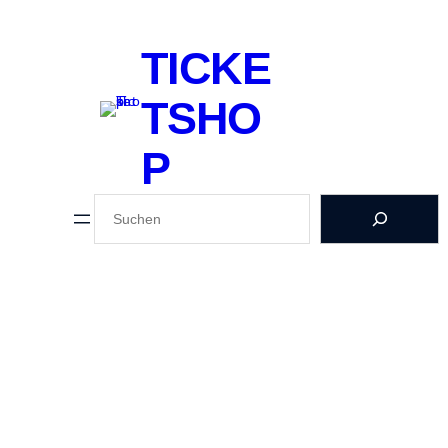
TICKE
TSHO
P
SUCHEN
DONNERSTAG FAMILIE
65,00
€